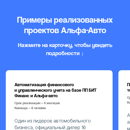
Примеры реализованных
проектов Альфа-Авто
Нажмите на карточку, чтобы увидеть
подробности ↓
Автоматизация финансового
П
и управленческого учета на базе ПП БИТ
т
Финанс и Альфа-авто
С
К
Срок реализации — 6 месяцев
Команда — 8 человек
А
Один из лидеров автомобильного
а
бизнеса, официальный дилер 16
м