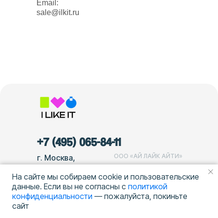
Email:
sale@ilkit.ru
+7 (495) 065-84-11
ООО «АЙ ЛАЙК АЙТИ»
г. Москва,
Благовещенский
ОГРН 1177746133003
На сайте мы собираем cookie и пользовательские
переулок, д. 3, стр.
ИНН 7725356127
данные. Если вы не согласны с
политикой
1
конфиденциальности
— пожалуйста, покиньте
Политика обработки
сайт
персональных