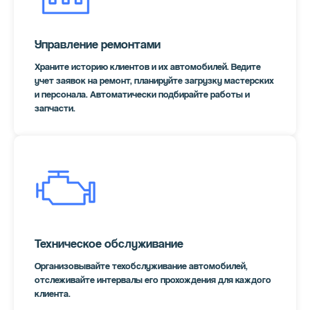
клиентам о сервисном обслуживании.
о
✅ Кассы работают стабильно –
к
нетиповое решение с файловой базой
✅
Управление ремонтами
позволило обойти несовместимость 1С
н
и Linux, обеспечив соответствие
Храните историю клиентов и их автомобилей. Ведите
п
учет заявок на ремонт, планируйте загрузку мастерских
требованиям 54-ФЗ.
и
и персонала. Автоматически подбирайте работы и
т
запчасти.
Техническое обслуживание
Организовывайте техобслуживание автомобилей,
отслеживайте интервалы его прохождения для каждого
клиента.