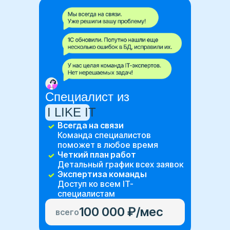
Cпециалист из
I LIKE IT
Всегда на связи
Команда специалистов
поможет в любое время
Четкий план работ
Детальный график всех заявок
Экспертиза команды
Доступ ко всем IT-
специалистам
100 000 ₽/мес
всего