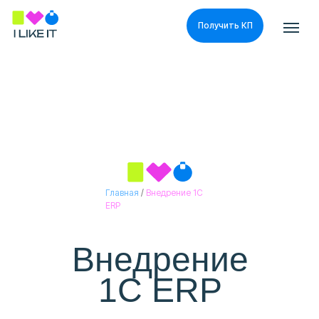
Получить КП
Получить КП
Главная
/
Внедрение 1С
ERP
Внедрение
1С ERP