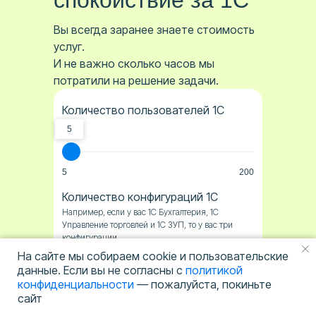
спокойствие за 1С
Вы всегда заранее знаете стоимость
услуг.
И не важно сколько часов мы
потратили на решение задачи.
Количество пользователей 1С
5
5
200
Количество конфигураций 1С
Например, если у вас 1С Бухгалтерия, 1С
Управление торговлей и 1С ЗУП, то у вас три
конфигурации.
На сайте мы собираем cookie и пользовательские
1
данные. Если вы не согласны с
политикой
конфиденциальности
— пожалуйста, покиньте
сайт
1
20