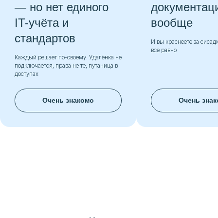
о нет единого
документации нет
чёта и
вообще
ндартов
И вы краснеете за сисадмина, которо
всё равно
решает по-своему. Удалёнка не
ется, права не те, путаница в
х
Очень знакомо
Очень знакомо