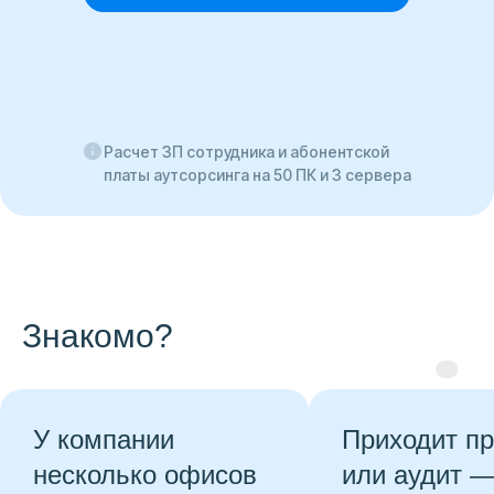
Расчет ЗП сотрудника и абонентской
платы аутсорсинга на 50 ПК и 3 сервера
Знакомо?
омпании
Приходит проверк
колько офисов
или аудит — а IT-