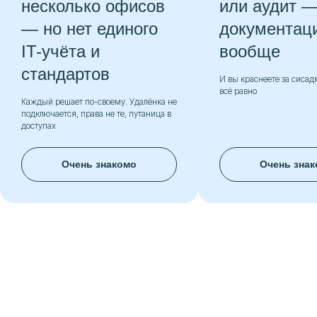
ько офисов
или аудит — а IT-
ет единого
документации нет
а и
вообще
ртов
И вы краснеете за сисадмина, которому
всё равно
 по-своему. Удалёнка не
права не те, путаница в
нь знакомо
Очень знакомо