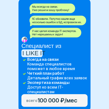
Cпециалист из
I LIKE IT
Всегда на связи
Команда специалистов
поможет в любое время
Четкий план работ
Детальный график всех заявок
Экспертиза команды
Доступ ко всем IT-
специалистам
100 000 ₽/мес
всего