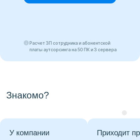
Расчет ЗП сотрудника и абонентской
платы аутсорсинга на 50 ПК и 3 сервера
Знакомо?
ании
Приходит проверка