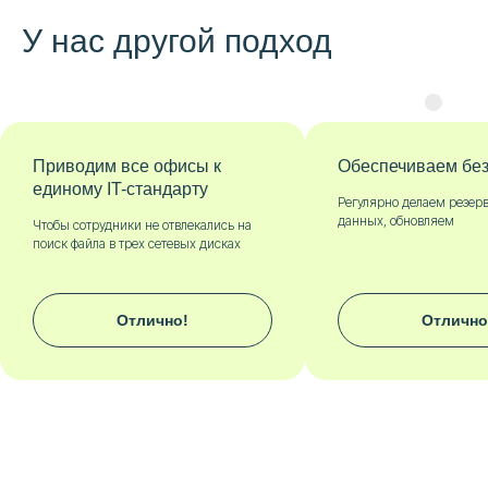
У нас другой подход
к
Обеспечиваем безопасность
Не «пр
насиль
Регулярно делаем резервные копии баз
данных, обновляем
лись на
Только по
исках
Отлично!