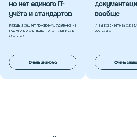
т единого IT-
документации нет
 и стандартов
вообще
шает по-своему. Удалёнка не
И вы краснеете за сисадмина, которому
ся, права не те, путаница в
всё равно
Очень знакомо
Очень знакомо