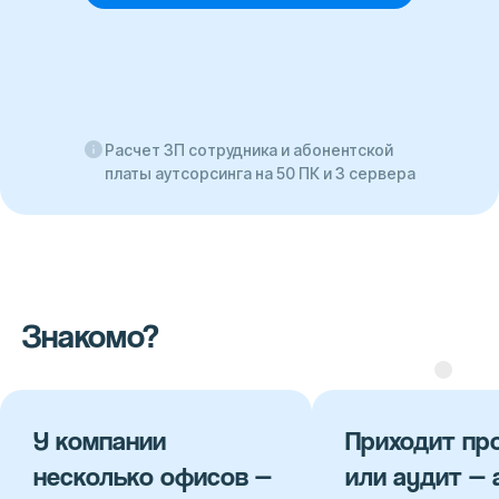
Расчет ЗП сотрудника и абонентской
платы аутсорсинга на 50 ПК и 3 сервера
Знакомо?
мпании
Приходит проверка
олько офисов —
или аудит — а IT-