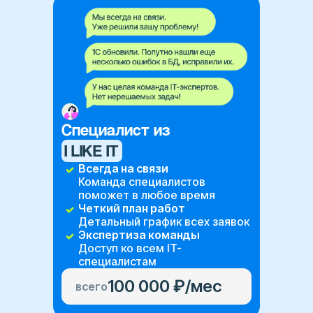
Cпециалист из
I LIKE IT
Всегда на связи
Команда специалистов
поможет в любое время
Четкий план работ
Детальный график всех заявок
Экспертиза команды
Доступ ко всем IT-
специалистам
100 000 ₽/мес
всего