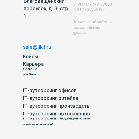
Благовещенский
ОГРН 1177746133003
переулок, д. 3, стр.
ИНН 7725356127
1
Политика обработки
персональных
данных
sale@ilkit.ru
Кейсы
Карьера
Карта
сайта
IT-аутсорсинг офисов
IT-аутсорсинг ритейла
IT-аутсорсинг производств
IT-аутсорсинг автосалонов
IT-аутсорсинг медицинских
организаций